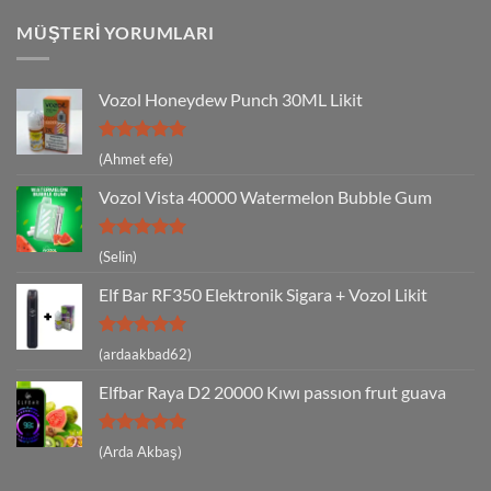
MÜŞTERI YORUMLARI
Vozol Honeydew Punch 30ML Likit
5 üzerinden
(Ahmet efe)
5
oy aldı
Vozol Vista 40000 Watermelon Bubble Gum
5 üzerinden
(Selin)
5
oy aldı
Elf Bar RF350 Elektronik Sigara + Vozol Likit
5 üzerinden
(ardaakbad62)
5
oy aldı
Elfbar Raya D2 20000 Kıwı passıon fruıt guava
5 üzerinden
(Arda Akbaş)
5
oy aldı