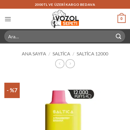
İçeriğe
2000TL VE ÜZERI KARGO BEDAVA
atla
0
Ara:
ANA SAYFA
/
SALTICA
/
SALTICA 12000
- %7