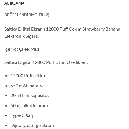
AÇIKLAMA
DEĞERLENDIRMELER (2)
Saltica Dijital Ekranlı 12000 Puff Çekim Strawberry Banana
Elektronik Sigara.
İçerik : Çilek Muz
Saltica Digital 12000 Puff Ürün Özellikleri;
12000 Puff çekim
650 mAh batarya
20 ml likit kapasitesi
50mg nikotin oranı
Type-C şarj
Dijital gösterge ekranı