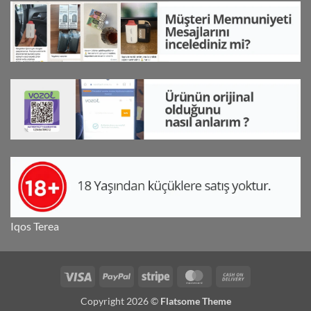
Iqos Terea
Visa
PayPal
Stripe
MasterCard
Cash
On
Copyright 2026 ©
Flatsome Theme
Delivery