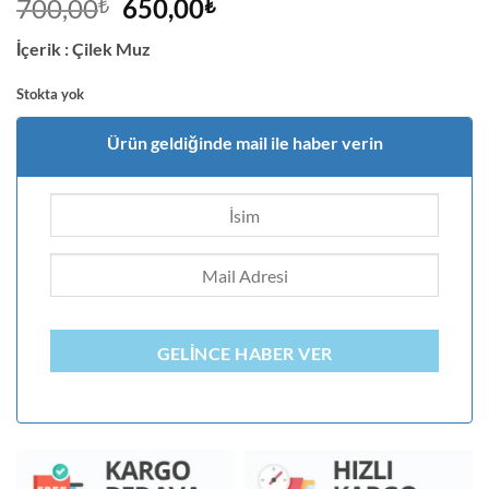
2
müşteri
Orijinal
Şu
700,00
650,00
₺
₺
puanına
fiyat:
andaki
dayanarak
İçerik : Çilek Muz
5
700,00₺.
fiyat:
üzerinden
650,00₺.
4.5
puan
Stokta yok
aldı
Ürün geldiğinde mail ile haber verin
GELINCE HABER VER