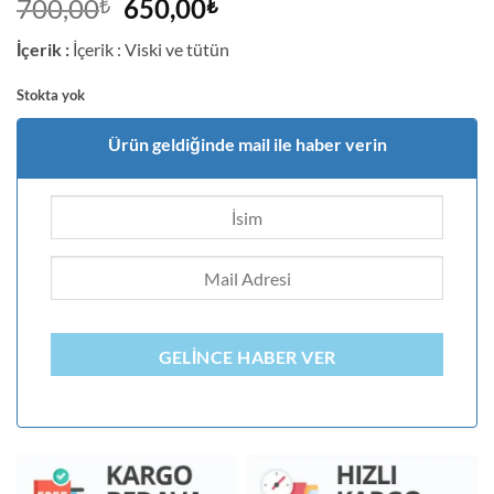
3
müşteri
Orijinal
Şu
700,00
650,00
₺
₺
puanına
fiyat:
andaki
dayanarak
İçerik :
İçerik : Viski ve tütün
5
700,00₺.
fiyat:
üzerinden
650,00₺.
4.67
puan
Stokta yok
aldı
Ürün geldiğinde mail ile haber verin
GELINCE HABER VER