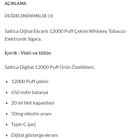
AÇIKLAMA
DEĞERLENDIRMELER (3)
Saltica Dijital Ekranlı 12000 Puff Çekim Whiskey Tobacco
Elektronik Sigara.
İçerik : Viski ve tütün
Saltica Digital 12000 Puff Ürün Özellikleri;
12000 Puff çekim
650 mAh batarya
20 ml likit kapasitesi
50mg nikotin oranı
Type-C şarj
Dijital gösterge ekranı