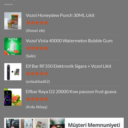
Vozol Honeydew Punch 30ML Likit
5 üzerinden
(Ahmet efe)
5
oy aldı
Vozol Vista 40000 Watermelon Bubble Gum
5 üzerinden
(Selin)
5
oy aldı
Elf Bar RF350 Elektronik Sigara + Vozol Likit
5 üzerinden
(ardaakbad62)
5
oy aldı
Elfbar Raya D2 20000 Kıwı passıon fruıt guava
5 üzerinden
(Arda Akbaş)
5
oy aldı