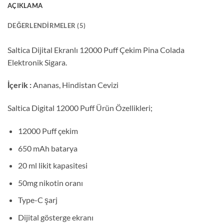
AÇIKLAMA
DEĞERLENDIRMELER (5)
Saltica Dijital Ekranlı 12000 Puff Çekim Pina Colada
Elektronik Sigara.
İçerik :
Ananas, Hindistan Cevizi
Saltica Digital 12000 Puff Ürün Özellikleri;
12000 Puff çekim
650 mAh batarya
20 ml likit kapasitesi
50mg nikotin oranı
Type-C şarj
Dijital gösterge ekranı