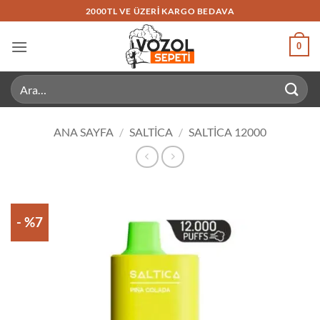
İçeriğe
2000TL VE ÜZERI KARGO BEDAVA
atla
0
Ara:
ANA SAYFA
/
SALTICA
/
SALTICA 12000
- %7