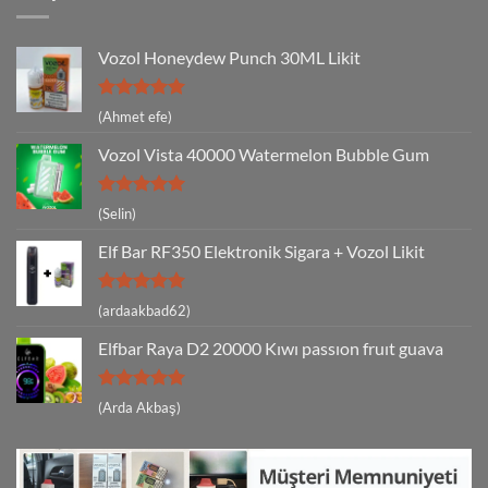
Vozol Honeydew Punch 30ML Likit
5 üzerinden
(Ahmet efe)
5
oy aldı
Vozol Vista 40000 Watermelon Bubble Gum
5 üzerinden
(Selin)
5
oy aldı
Elf Bar RF350 Elektronik Sigara + Vozol Likit
5 üzerinden
(ardaakbad62)
5
oy aldı
Elfbar Raya D2 20000 Kıwı passıon fruıt guava
5 üzerinden
(Arda Akbaş)
5
oy aldı