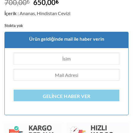
5
müşteri
Orijinal
Şu
700,00
650,00
₺
₺
puanına
fiyat:
andaki
dayanarak
İçerik :
Ananas, Hindistan Cevizi
5 üzerinden
700,00₺.
fiyat:
5
puan aldı
650,00₺.
Stokta yok
Ürün geldiğinde mail ile haber verin
GELINCE HABER VER