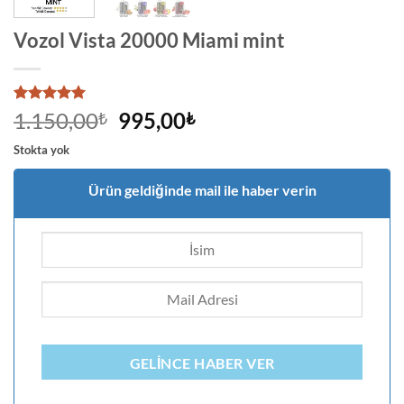
Vozol Vista 20000 Miami mint
3
müşteri
Orijinal
Şu
1.150,00
995,00
₺
₺
puanına
fiyat:
andaki
dayanarak
Stokta yok
5 üzerinden
1.150,00₺.
fiyat:
5
puan aldı
995,00₺.
Ürün geldiğinde mail ile haber verin
GELINCE HABER VER