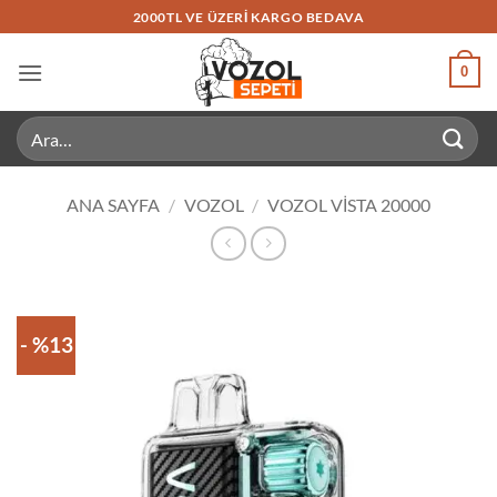
İçeriğe
2000TL VE ÜZERI KARGO BEDAVA
atla
0
Ara:
ANA SAYFA
/
VOZOL
/
VOZOL VISTA 20000
- %13