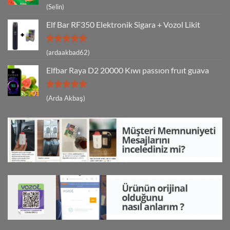
5 üzerinden
(Selin)
5
oy aldı
Elf Bar RF350 Elektronik Sigara + Vozol Likit
5 üzerinden
(ardaakbad62)
5
oy aldı
Elfbar Raya D2 20000 Kıwı passıon fruıt guava
5 üzerinden
(Arda Akbaş)
5
oy aldı