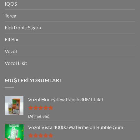
IQOS
Terea
Elektronik Sigara
Elf Bar
Vozol
Vozol Likit
MÜŞTERI YORUMLARI
Vozol Honeydew Punch 30ML Likit
5 üzerinden
(Ahmet efe)
5
oy aldı
Vozol Vista 40000 Watermelon Bubble Gum