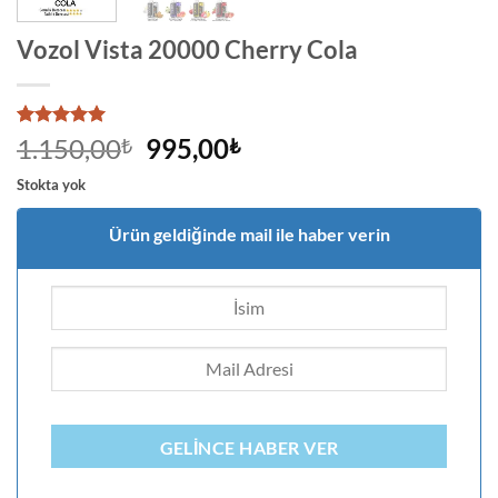
Vozol Vista 20000 Cherry Cola
7
müşteri
Orijinal
Şu
1.150,00
995,00
₺
₺
puanına
fiyat:
andaki
dayanarak
Stokta yok
5 üzerinden
1.150,00₺.
fiyat:
5
puan aldı
995,00₺.
Ürün geldiğinde mail ile haber verin
GELINCE HABER VER