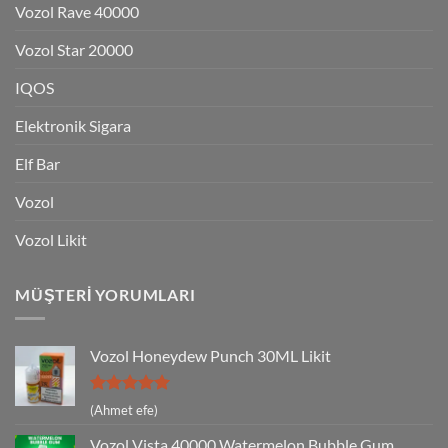
Vozol Rave 40000
Vozol Star 20000
IQOS
Elektronik Sigara
Elf Bar
Vozol
Vozol Likit
MÜŞTERI YORUMLARI
Vozol Honeydew Punch 30ML Likit
5 üzerinden
(Ahmet efe)
5
oy aldı
Vozol Vista 40000 Watermelon Bubble Gum