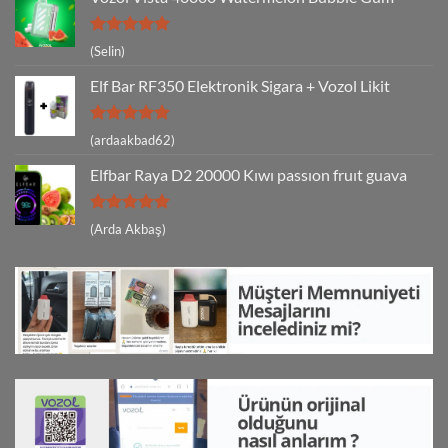
5 üzerinden
(Selin)
5
oy aldı
Elf Bar RF350 Elektronik Sigara + Vozol Likit
5 üzerinden
(ardaakbad62)
5
oy aldı
Elfbar Raya D2 20000 Kıwı passıon fruıt guava
5 üzerinden
(Arda Akbaş)
5
oy aldı