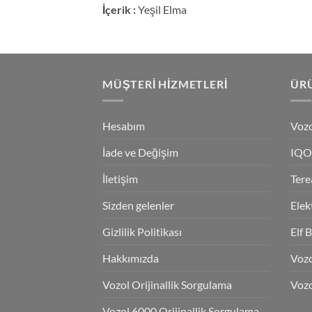
İçerik :
Yeşil Elma
MÜŞTERI HIZMETLERI
ÜRÜ
Hesabım
Vozo
İade ve Değişim
IQO
İletişim
Tere
Sizden gelenler
Elek
Gizlilik Politikası
Elf 
Hakkımızda
Voz
Vozol Orijinallik Sorgulama
Vozo
Vozol 6000 Orijinallik Sorgulama