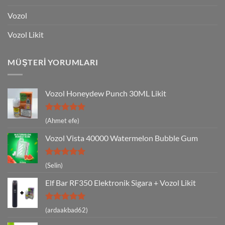
Vozol
Vozol Likit
MÜŞTERI YORUMLARI
Vozol Honeydew Punch 30ML Likit
5 üzerinden
(Ahmet efe)
5
oy aldı
Vozol Vista 40000 Watermelon Bubble Gum
5 üzerinden
(Selin)
5
oy aldı
Elf Bar RF350 Elektronik Sigara + Vozol Likit
5 üzerinden
(ardaakbad62)
5
oy aldı