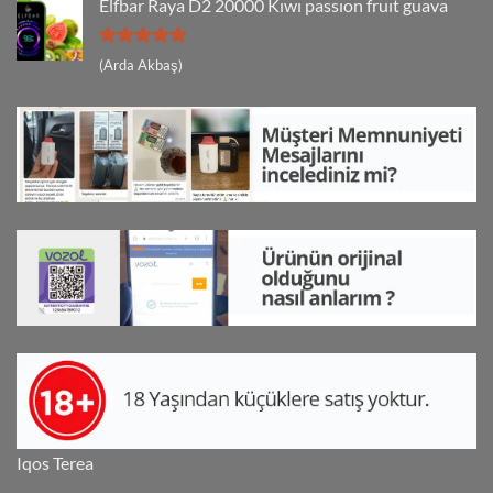
Elfbar Raya D2 20000 Kıwı passıon fruıt guava
5 üzerinden
(Arda Akbaş)
5
oy aldı
Iqos Terea