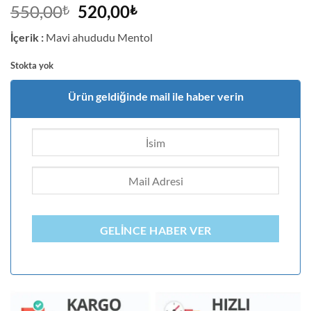
1
müşteri
Orijinal
Şu
550,00
520,00
₺
₺
puanına
fiyat:
andaki
dayanarak
İçerik :
Mavi ahududu Mentol
5 üzerinden
550,00₺.
fiyat:
5
puan aldı
520,00₺.
Stokta yok
Ürün geldiğinde mail ile haber verin
GELINCE HABER VER