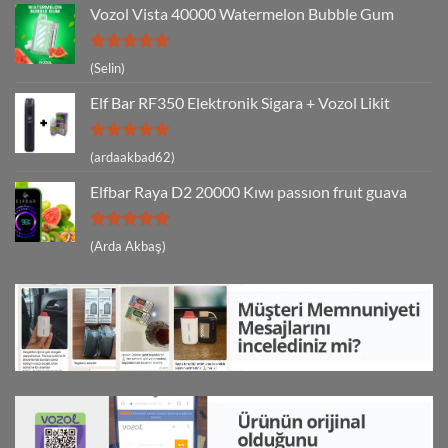
Vozol Vista 40000 Watermelon Bubble Gum
5 üzerinden
(Selin)
5
oy aldı
Elf Bar RF350 Elektronik Sigara + Vozol Likit
5 üzerinden
(ardaakbad62)
5
oy aldı
Elfbar Raya D2 20000 Kıwı passıon fruıt guava
5 üzerinden
(Arda Akbaş)
5
oy aldı