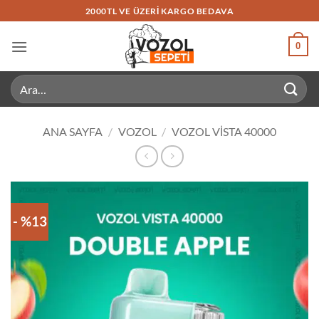
İçeriğe
2000TL VE ÜZERI KARGO BEDAVA
atla
0
Ara:
ANA SAYFA
/
VOZOL
/
VOZOL VISTA 40000
- %13