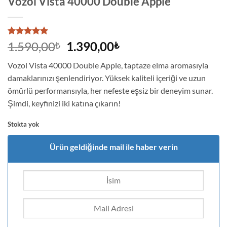
Vozol Vista 40000 Double Apple
2
müşteri
Orijinal
Şu
1.590,00
1.390,00
₺
₺
puanına
fiyat:
andaki
dayanarak
Vozol Vista 40000 Double Apple, taptaze elma aromasıyla
5 üzerinden
1.590,00₺.
fiyat:
5
puan aldı
damaklarınızı şenlendiriyor. Yüksek kaliteli içeriği ve uzun
1.390,00₺.
ömürlü performansıyla, her nefeste eşsiz bir deneyim sunar.
Şimdi, keyfinizi iki katına çıkarın!
Stokta yok
Ürün geldiğinde mail ile haber verin