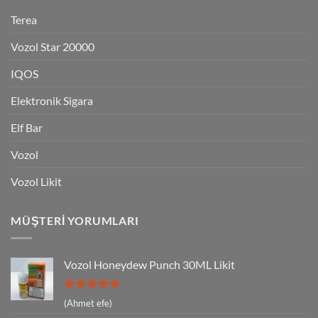
Terea
Vozol Star 20000
IQOS
Elektronik Sigara
Elf Bar
Vozol
Vozol Likit
MÜŞTERI YORUMLARI
Vozol Honeydew Punch 30ML Likit
5 üzerinden
(Ahmet efe)
5
oy aldı