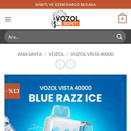
İçeriğe
2000TL VE ÜZERI KARGO BEDAVA
atla
0
Ara:
ANA SAYFA
/
VOZOL
/
VOZOL VISTA 40000
- %13