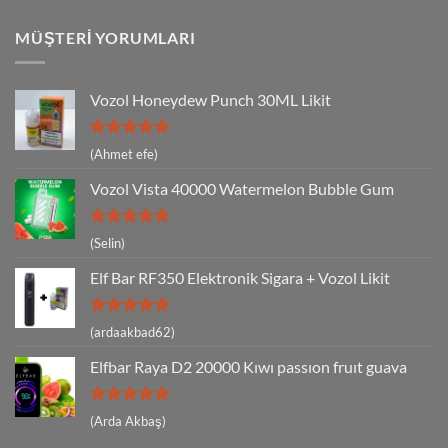
MÜŞTERI YORUMLARI
Vozol Honeydew Punch 30ML Likit
5 üzerinden
(Ahmet efe)
5
oy aldı
Vozol Vista 40000 Watermelon Bubble Gum
5 üzerinden
(Selin)
5
oy aldı
Elf Bar RF350 Elektronik Sigara + Vozol Likit
5 üzerinden
(ardaakbad62)
5
oy aldı
Elfbar Raya D2 20000 Kıwı passıon fruıt guava
5 üzerinden
(Arda Akbaş)
5
oy aldı