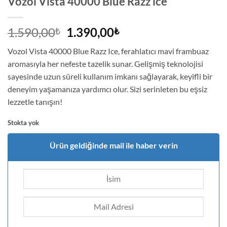
Vozol Vista 40000 Blue Razz ice
Orijinal
Şu
1.590,00
1.390,00
₺
₺
fiyat:
andaki
Vozol Vista 40000 Blue Razz Ice, ferahlatıcı mavi frambuaz
1.590,00₺.
fiyat:
aromasıyla her nefeste tazelik sunar. Gelişmiş teknolojisi
1.390,00₺.
sayesinde uzun süreli kullanım imkanı sağlayarak, keyifli bir
deneyim yaşamanıza yardımcı olur. Sizi serinleten bu eşsiz
lezzetle tanışın!
Stokta yok
Ürün geldiğinde mail ile haber verin