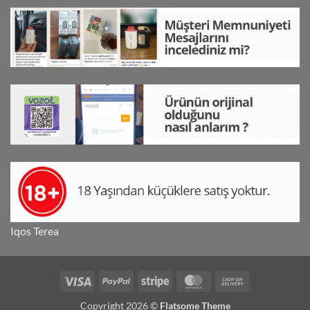
Iqos Terea
Visa
PayPal
Stripe
MasterCard
Cash
On
Copyright 2026 ©
Flatsome Theme