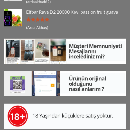
5 üzerinden
(ardaakbad62)
5
oy aldı
Elfbar Raya D2 20000 Kıwı passıon fruıt guava
5 üzerinden
(Arda Akbaş)
5
oy aldı