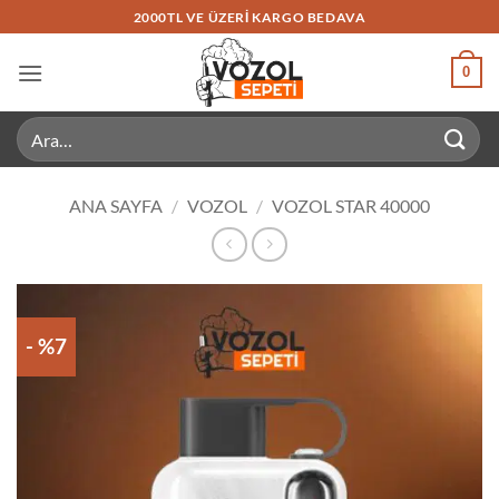
İçeriğe
2000TL VE ÜZERI KARGO BEDAVA
atla
0
Ara:
ANA SAYFA
/
VOZOL
/
VOZOL STAR 40000
- %7