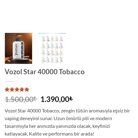
Vozol Star 40000 Tobacco
1
müşteri
Orijinal
Şu
1.500,00
1.390,00
₺
₺
puanına
fiyat:
andaki
dayanarak
Vozol Star 40000 Tobacco, zengin tütün aromasıyla eşsiz bir
5 üzerinden
1.500,00₺.
fiyat:
5
puan aldı
vaping deneyimi sunar. Uzun ömürlü pili ve modern
1.390,00₺.
tasarımıyla her anınızda yanınızda olacak, keyfinizi
katlayacak. Kalite ve performans bir arada!