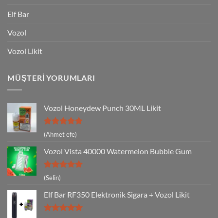
Elf Bar
Vozol
Vozol Likit
MÜŞTERI YORUMLARI
Vozol Honeydew Punch 30ML Likit
5 üzerinden
(Ahmet efe)
5
oy aldı
Vozol Vista 40000 Watermelon Bubble Gum
5 üzerinden
(Selin)
5
oy aldı
Elf Bar RF350 Elektronik Sigara + Vozol Likit