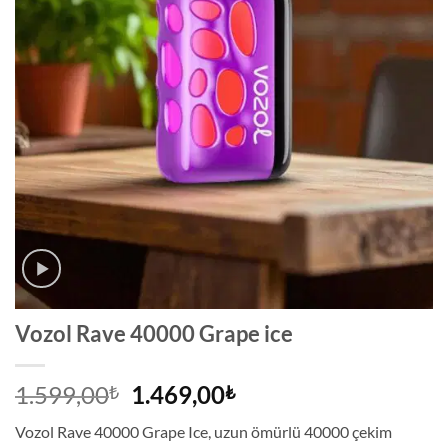
Vozol Rave 40000 Grape ice
Orijinal
Şu
1.599,00
1.469,00
₺
₺
fiyat:
andaki
Vozol Rave 40000 Grape Ice, uzun ömürlü 40000 çekim
1.599,00₺.
fiyat: