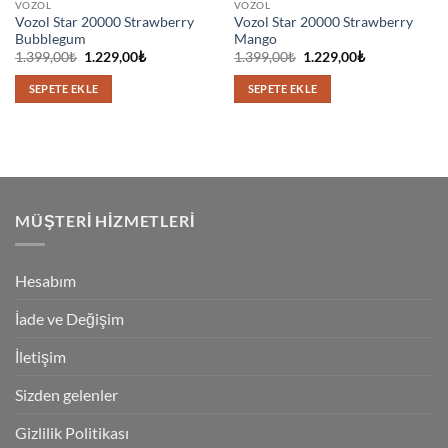
VOZOL
VOZOL
Vozol Star 20000 Strawberry
Vozol Star 20000 Strawberry
Bubblegum
Mango
Orijinal
Şu
Orijinal
Şu
1.399,00
₺
1.229,00
₺
1.399,00
₺
1.229,00
₺
fiyat:
andaki
fiyat:
andaki
1.399,00₺.
fiyat:
1.399,00₺.
fiyat:
SEPETE EKLE
SEPETE EKLE
1.229,00₺.
1.229,00₺.
MÜŞTERI HIZMETLERI
Hesabım
İade ve Değişim
İletişim
Sizden gelenler
Gizlilik Politikası