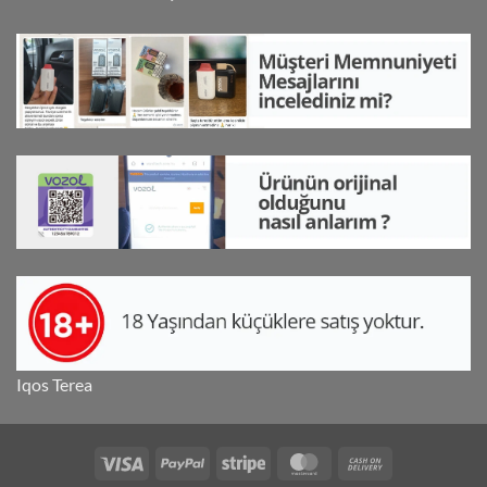
5
oy aldı
Iqos Terea
Visa
PayPal
Stripe
MasterCard
Cash
On