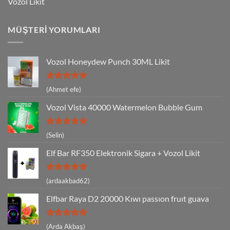
Vozol Likit
MÜŞTERI YORUMLARI
Vozol Honeydew Punch 30ML Likit
5 üzerinden
(Ahmet efe)
5
oy aldı
Vozol Vista 40000 Watermelon Bubble Gum
5 üzerinden
(Selin)
5
oy aldı
Elf Bar RF350 Elektronik Sigara + Vozol Likit
5 üzerinden
(ardaakbad62)
5
oy aldı
Elfbar Raya D2 20000 Kıwı passıon fruıt guava
5 üzerinden
(Arda Akbaş)