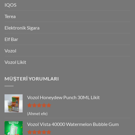
IQOS
Terea
Elektronik Sigara
Elf Bar
Vozol
Vozol Likit
MÜŞTERI YORUMLARI
Vozol Honeydew Punch 30ML Likit
5 üzerinden
(Ahmet efe)
5
oy aldı
Vozol Vista 40000 Watermelon Bubble Gum