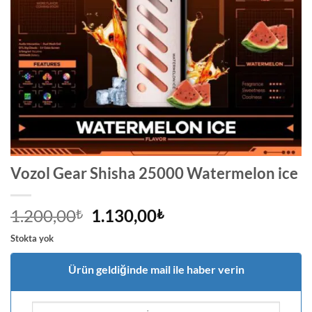
Vozol Gear Shisha 25000 Watermelon ice
Orijinal
Şu
1.200,00
1.130,00
₺
₺
fiyat:
andaki
Stokta yok
1.200,00₺.
fiyat:
1.130,00₺.
Ürün geldiğinde mail ile haber verin