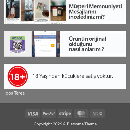
Iqos Terea
Visa
PayPal
Stripe
MasterCard
Cash
On
Copyright 2026 ©
Flatsome Theme
Delivery