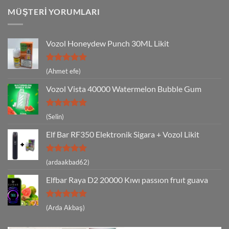
MÜŞTERI YORUMLARI
Vozol Honeydew Punch 30ML Likit
5 üzerinden
(Ahmet efe)
5
oy aldı
Vozol Vista 40000 Watermelon Bubble Gum
5 üzerinden
(Selin)
5
oy aldı
Elf Bar RF350 Elektronik Sigara + Vozol Likit
5 üzerinden
(ardaakbad62)
5
oy aldı
Elfbar Raya D2 20000 Kıwı passıon fruıt guava
5 üzerinden
(Arda Akbaş)
5
oy aldı