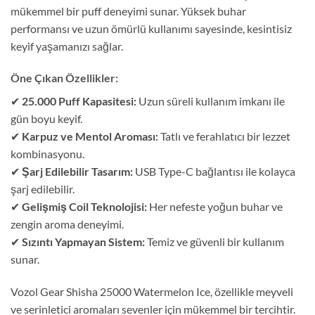
mükemmel bir puff deneyimi sunar. Yüksek buhar
performansı ve uzun ömürlü kullanımı sayesinde, kesintisiz
keyif yaşamanızı sağlar.
Öne Çıkan Özellikler:
✔
25.000 Puff Kapasitesi:
Uzun süreli kullanım imkanı ile
gün boyu keyif.
✔
Karpuz ve Mentol Aroması:
Tatlı ve ferahlatıcı bir lezzet
kombinasyonu.
✔
Şarj Edilebilir Tasarım:
USB Type-C bağlantısı ile kolayca
şarj edilebilir.
✔
Gelişmiş Coil Teknolojisi:
Her nefeste yoğun buhar ve
zengin aroma deneyimi.
✔
Sızıntı Yapmayan Sistem:
Temiz ve güvenli bir kullanım
sunar.
Vozol Gear Shisha 25000 Watermelon Ice, özellikle meyveli
ve serinletici aromaları sevenler için mükemmel bir tercihtir.