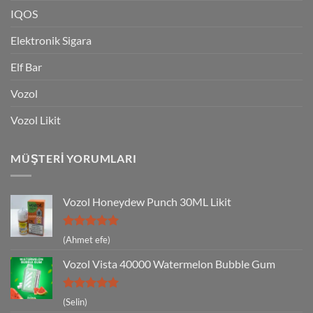
IQOS
Elektronik Sigara
Elf Bar
Vozol
Vozol Likit
MÜŞTERI YORUMLARI
Vozol Honeydew Punch 30ML Likit
5 üzerinden
(Ahmet efe)
5
oy aldı
Vozol Vista 40000 Watermelon Bubble Gum
5 üzerinden
(Selin)
5
oy aldı