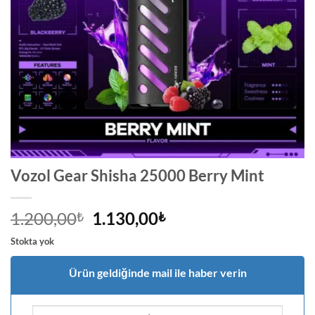
Vozol Gear Shisha 25000 Berry Mint
Orijinal
Şu
1.200,00
1.130,00
₺
₺
fiyat:
andaki
Stokta yok
1.200,00₺.
fiyat:
1.130,00₺.
Ürün geldiğinde mail ile haber verin