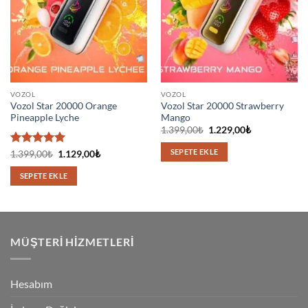
VOZOL
VOZOL
Vozol Star 20000 Orange
Vozol Star 20000 Strawberry
Pineapple Lyche
Mango
Orijinal
Şu
1.399,00
₺
1.229,00
₺
fiyat:
andaki
1.399,00₺.
fiyat:
SEPETE EKLE
5 üzerinden
Orijinal
Şu
1.399,00
₺
1.129,00
₺
1.229,00₺.
fiyat:
andaki
5
oy aldı
1.399,00₺.
fiyat:
SEPETE EKLE
1.129,00₺.
MÜŞTERI HIZMETLERI
Hesabım