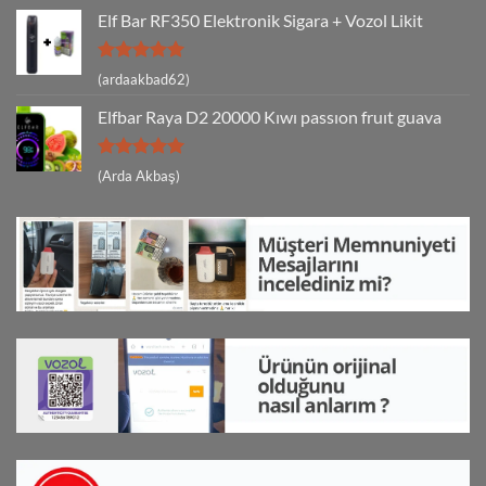
Elf Bar RF350 Elektronik Sigara + Vozol Likit
5 üzerinden
(ardaakbad62)
5
oy aldı
Elfbar Raya D2 20000 Kıwı passıon fruıt guava
5 üzerinden
(Arda Akbaş)
5
oy aldı