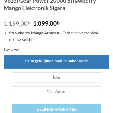
Vozol Gear Power 20000 Strawberry
Mango Elektronik Sigara
Orijinal
Şu
1.199,00
1.099,00
₺
₺
fiyat:
andaki
Strawberry Mango Aroması
– Tatlı çilek ve tropikal
1.199,00₺.
fiyat:
mango karışım
1.099,00₺.
Stokta yok
Ürün geldiğinde mail ile haber verin
GELINCE HABER VER