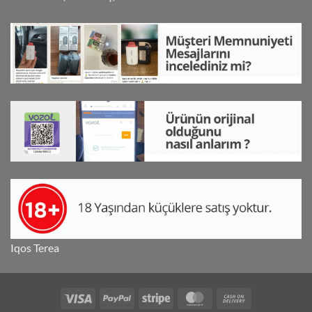
5
oy aldı
Iqos Terea
Visa
PayPal
Stripe
MasterCard
Cash