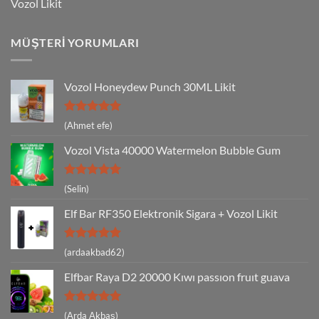
Vozol Likit
MÜŞTERI YORUMLARI
Vozol Honeydew Punch 30ML Likit
5 üzerinden
(Ahmet efe)
5
oy aldı
Vozol Vista 40000 Watermelon Bubble Gum
5 üzerinden
(Selin)
5
oy aldı
Elf Bar RF350 Elektronik Sigara + Vozol Likit
5 üzerinden
(ardaakbad62)
5
oy aldı
Elfbar Raya D2 20000 Kıwı passıon fruıt guava
5 üzerinden
(Arda Akbaş)