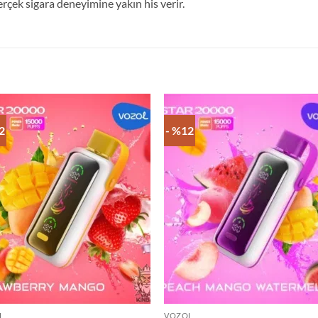
rçek sigara deneyimine yakın his verir.
2
- %12
L
VOZOL