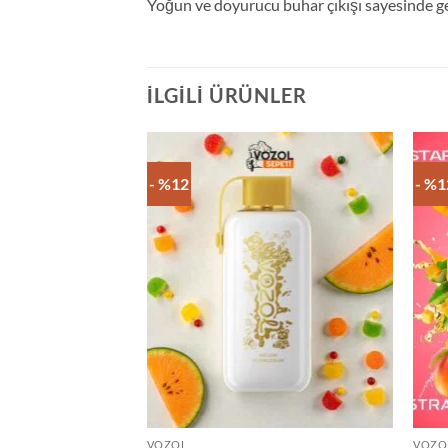
Yoğun ve doyurucu buhar çıkışı sayesinde ge
İLGILI ÜRÜNLER
- %12
- %1
VOZOL
VOZO