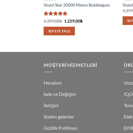
Vozol Star 20000 Melon Bubblegum
Vozol
1.399
5 üzerinden
Orijinal
Şu
1.399,00
₺
1.229,00
₺
SE
fiyat:
andaki
5
oy aldı
1.399,00₺.
fiyat:
SEPETE EKLE
1.229,00₺.
MÜŞTERI HIZMETLERI
ÜRÜ
Hesabım
Vozo
İade ve Değişim
IQO
İletişim
Tere
Sizden gelenler
Elek
Gizlilik Politikası
Elf 