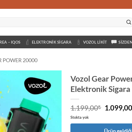
REA – IQOS
ELEKTRONIK SIGARA
VOZOL LIKIT
SIZDE
R POWER 20000
Vozol Gear Powe
Elektronik Sigara
Orijinal
1.199,00
1.099,0
₺
fiyat:
Stokta yok
1.199,00
Ürün geldiği