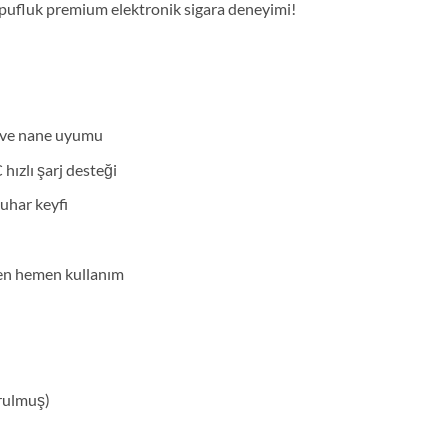
 pufluk premium elektronik sigara deneyimi!
ı
n ve nane uyumu
hızlı şarj desteği
uhar keyfi
en hemen kullanım
rulmuş)