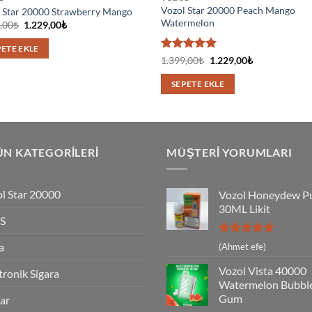
Vozol Star 20000 Peach Mango
 Star 20000 Strawberry Mango
Watermelon
Orijinal
Şu
,00
₺
1.229,00
₺
fiyat:
andaki
1.399,00₺.
fiyat:
PETE EKLE
1.229,00₺.
5 üzerinden
Orijinal
Şu
1.399,00
₺
1.229,00
₺
fiyat:
andaki
5
oy aldı
1.399,00₺.
fiyat:
SEPETE EKLE
1.229,00₺.
N KATEGORILERI
MÜŞTERI YORUMLARI
l Star 20000
Vozol Honeydew P
30ML Likit
S
5 üzerinden
a
(Ahmet efe)
5
oy aldı
Vozol Vista 40000
tronik Sigara
Watermelon Bubbl
Gum
Bar