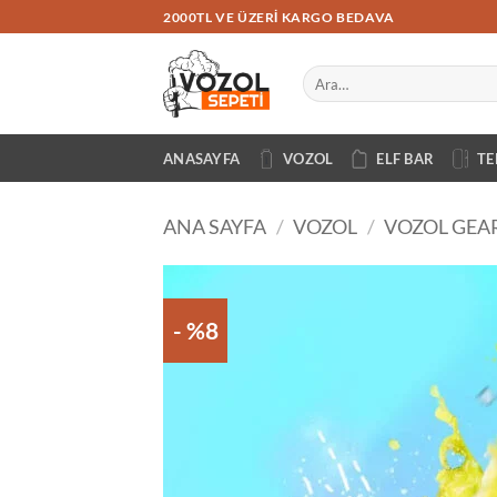
İçeriğe
2000TL VE ÜZERI KARGO BEDAVA
atla
Ara:
ANASAYFA
VOZOL
ELF BAR
TE
ANA SAYFA
/
VOZOL
/
VOZOL GEA
- %8