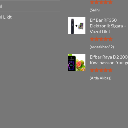
ol
5 üzerinden
(Selin)
5
oy aldı
l Likit
Elf Bar RF350
Elektronik Sigara +
Vozol Likit
5 üzerinden
(ardaakbad62)
5
oy aldı
Elfbar Raya D2 20
Kıwı passıon fruıt 
5 üzerinden
(Arda Akbaş)
5
oy aldı