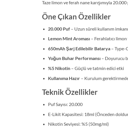
Taze limon ve ferah nane karışımıyla 20.000
Öne Çıkan Özellikler
20.000 Puf
– Uzun süreli kullanım imkan
Lemon Mint Aroması
– Ferahlatıcı limo
650mAh Şarj Edilebilir Batarya
– Type-C 
Yoğun Buhar Performansı
– Doyurucu b
%5 Nikotin
– Güçlü ve tatmin edici etki
Kullanıma Hazır
– Kurulum gerektirmed
Teknik Özellikler
Puf Sayısı: 20.000
E-Likit Kapasitesi: 18ml (Önceden doldu
Nikotin Seviyesi: %5 (50mg/ml)