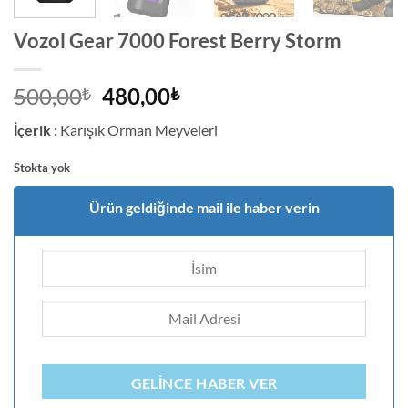
Vozol Gear 7000 Forest Berry Storm
Orijinal
Şu
500,00
480,00
₺
₺
fiyat:
andaki
İçerik :
Karışık Orman Meyveleri
500,00₺.
fiyat:
480,00₺.
Stokta yok
Ürün geldiğinde mail ile haber verin
GELINCE HABER VER