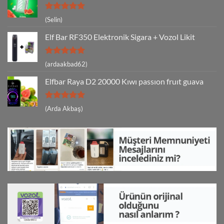
5 üzerinden
(Selin)
5
oy aldı
Elf Bar RF350 Elektronik Sigara + Vozol Likit
5 üzerinden
(ardaakbad62)
5
oy aldı
Elfbar Raya D2 20000 Kıwı passıon fruıt guava
5 üzerinden
(Arda Akbaş)
5
oy aldı