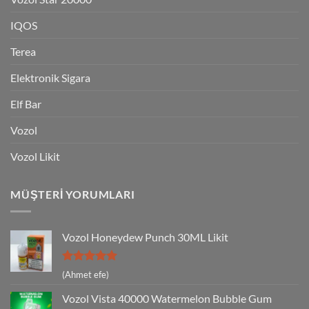
IQOS
Terea
Elektronik Sigara
Elf Bar
Vozol
Vozol Likit
MÜŞTERI YORUMLARI
Vozol Honeydew Punch 30ML Likit
5 üzerinden
(Ahmet efe)
5
oy aldı
Vozol Vista 40000 Watermelon Bubble Gum