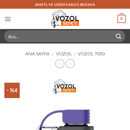
İçeriğe
2000TL VE ÜZERI KARGO BEDAVA
atla
0
Ara:
ANA SAYFA
/
VOZOL
/
VOZOL 7000
- %4