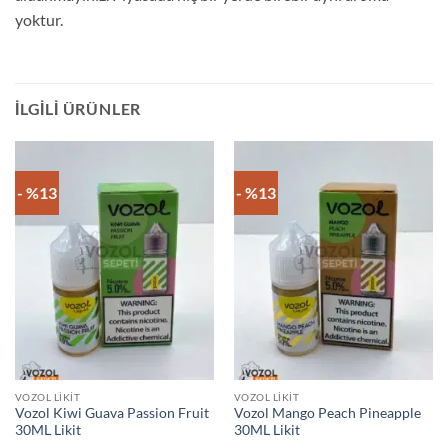
yoktur.
İLGILI ÜRÜNLER
- %13
- %13
VOZOL LIKIT
VOZOL LIKIT
Vozol Kiwi Guava Passion Fruit
Vozol Mango Peach Pineapple
30ML Likit
30ML Likit