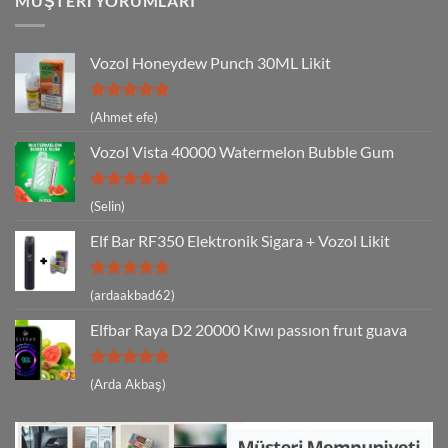
MÜŞTERI YORUMLARI
Vozol Honeydew Punch 30ML Likit
5 üzerinden
(Ahmet efe)
5
oy aldı
Vozol Vista 40000 Watermelon Bubble Gum
5 üzerinden
(Selin)
5
oy aldı
Elf Bar RF350 Elektronik Sigara + Vozol Likit
5 üzerinden
(ardaakbad62)
5
oy aldı
Elfbar Raya D2 20000 Kıwı passıon fruıt guava
5 üzerinden
(Arda Akbaş)
5
oy aldı