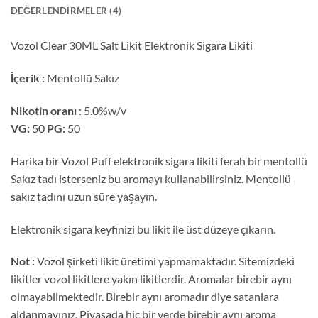
DEĞERLENDIRMELER (4)
Vozol Clear 30ML Salt Likit Elektronik Sigara Likiti
İçerik :
Mentollü Sakız
Nikotin oranı
: 5.0%w/v
VG:
50
PG:
50
Harika bir Vozol Puff elektronik sigara likiti ferah bir mentollü
Sakız tadı isterseniz bu aromayı kullanabilirsiniz. Mentollü
sakız tadını uzun süre yaşayın.
Elektronik sigara keyfinizi bu likit ile üst düzeye çıkarın.
Not :
Vozol şirketi likit üretimi yapmamaktadır. Sitemizdeki
likitler vozol likitlere yakın likitlerdir. Aromalar birebir aynı
olmayabilmektedir. Birebir aynı aromadır diye satanlara
aldanmayınız. Piyasada hiç bir yerde birebir aynı aroma