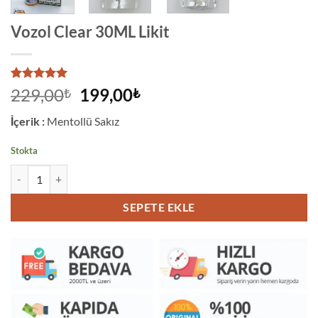
Vozol Clear 30ML Likit
4
müşteri
Orijinal
Şu
229,00
199,00
₺
₺
puanına
fiyat:
andaki
dayanarak
İçerik :
Mentollü Sakız
5 üzerinden
229,00₺.
fiyat:
5
puan aldı
199,00₺.
Stokta
Vozol Clear 30ML Likit adet
SEPETE EKLE