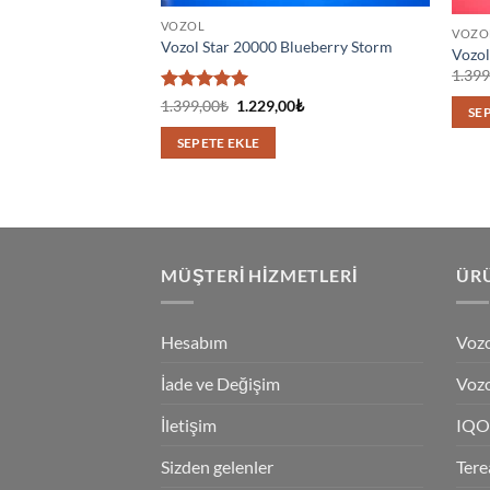
VOZOL
VOZO
Vozol Star 20000 Blueberry Storm
Vozol
1.399
5 üzerinden
Orijinal
Şu
1.399,00
₺
1.229,00
₺
SE
fiyat:
andaki
5
oy aldı
1.399,00₺.
fiyat:
SEPETE EKLE
1.229,00₺.
MÜŞTERI HIZMETLERI
ÜRÜ
Hesabım
Vozo
İade ve Değişim
Vozo
İletişim
IQO
Sizden gelenler
Tere