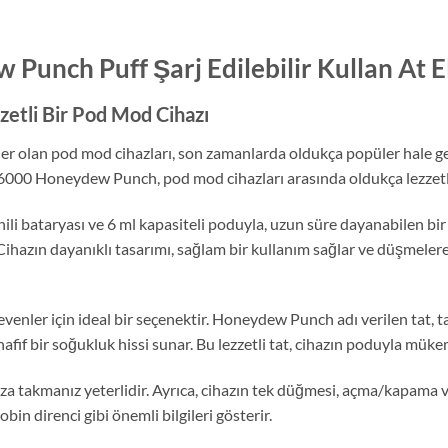
Punch Puff Şarj Edilebilir Kullan At E
etli Bir Pod Mod Cihazı
ler olan pod mod cihazları, son zamanlarda oldukça popüler hale gel
ol 6000 Honeydew Punch, pod mod cihazları arasında oldukça lezzetl
ataryası ve 6 ml kapasiteli poduyla, uzun süre dayanabilen bir ci
 Cihazın dayanıklı tasarımı, sağlam bir kullanım sağlar ve düşmelere
enler için ideal bir seçenektir. Honeydew Punch adı verilen tat, ta
ve hafif bir soğukluk hissi sunar. Bu lezzetli tat, cihazın poduyla mü
aza takmanız yeterlidir. Ayrıca, cihazın tek düğmesi, açma/kapama 
bobin direnci gibi önemli bilgileri gösterir.