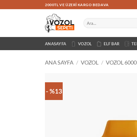
İçeriğe
2000TL VE ÜZERI KARGO BEDAVA
atla
Ara:
ANASAYFA
VOZOL
ELF BAR
TE
ANA SAYFA
/
VOZOL
/
VOZOL 6000
- %13