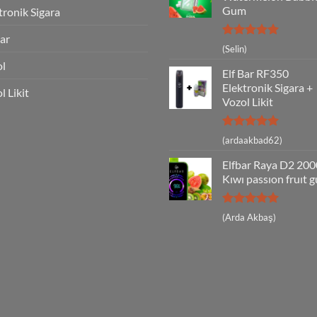
Gum
tronik Sigara
Bar
5 üzerinden
(Selin)
5
oy aldı
ol
Elf Bar RF350
Elektronik Sigara +
l Likit
Vozol Likit
5 üzerinden
(ardaakbad62)
5
oy aldı
Elfbar Raya D2 20
Kıwı passıon fruıt 
5 üzerinden
(Arda Akbaş)
5
oy aldı