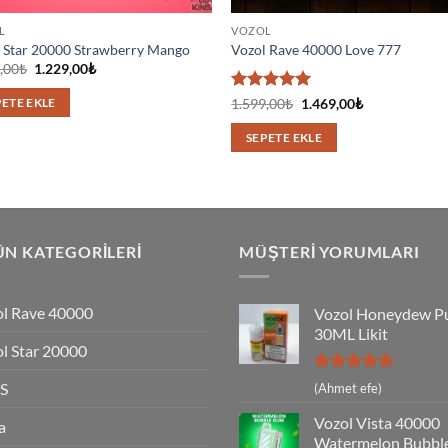
L
VOZOL
 Star 20000 Strawberry Mango
Vozol Rave 40000 Love 777
Orijinal
Şu
,00
₺
1.229,00
₺
fiyat:
andaki
1.399,00₺.
fiyat:
5 üzerinden
Orijinal
Şu
1.599,00
₺
1.469,00
₺
PETE EKLE
1.229,00₺.
fiyat:
andaki
5
oy aldı
1.599,00₺.
fiyat:
SEPETE EKLE
1.469,00₺.
N KATEGORILERI
MÜŞTERI YORUMLARI
l Rave 40000
Vozol Honeydew P
30ML Likit
l Star 20000
5 üzerinden
S
(Ahmet efe)
5
oy aldı
Vozol Vista 40000
a
Watermelon Bubbl