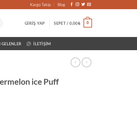
Kargo Takip
Blog
0
GIRIŞ YAP
SEPET /
0,00
₺
N GELENLER
İLETIŞIM
rmelon ice Puff