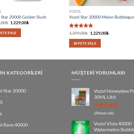
L
VOZOL
 Star 20000 Golden Slush
Vozol Star 20000 Melon Bubblegu
Orijinal
Şu
,00
₺
1.229,00
₺
fiyat:
andaki
1.399,00₺.
fiyat:
5 üzerinden
Orijinal
Şu
1.399,00
₺
1.229,00
₺
PETE EKLE
1.229,00₺.
fiyat:
andaki
5
oy aldı
1.399,00₺.
fiyat:
SEPETE EKLE
1.229,00₺.
N KATEGORILERI
MÜŞTERI YORUMLARI
l Star 20000
Vozol Honeydew P
30ML Likit
S
5 üzerinden
a
(Ahmet efe)
5
oy aldı
Vozol Vista 40000
l Rave 40000
Watermelon Bubbl