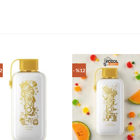
2
- %12