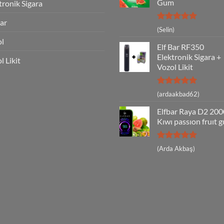
Gum
tronik Sigara
Bar
5 üzerinden
(Selin)
5
oy aldı
ol
Elf Bar RF350
Elektronik Sigara +
l Likit
Vozol Likit
5 üzerinden
(ardaakbad62)
5
oy aldı
Elfbar Raya D2 20
Kıwı passıon fruıt 
5 üzerinden
(Arda Akbaş)
5
oy aldı