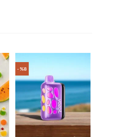
- %8
- %12