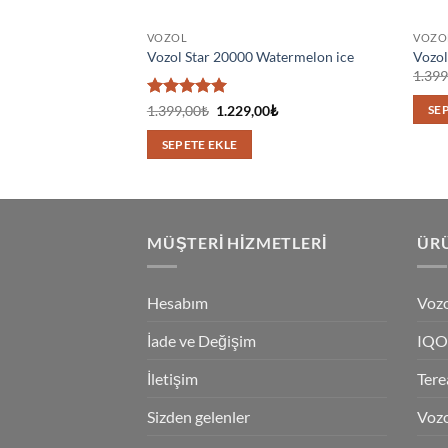
VOZOL
VOZO
Vozol Star 20000 Watermelon ice
Vozol
1.399
5 üzerinden
Orijinal
Şu
1.399,00
₺
1.229,00
₺
SE
fiyat:
andaki
5
oy aldı
1.399,00₺.
fiyat:
SEPETE EKLE
1.229,00₺.
MÜŞTERI HIZMETLERI
ÜRÜ
Hesabım
Vozo
İade ve Değişim
IQO
İletişim
Tere
Sizden gelenler
Vozo