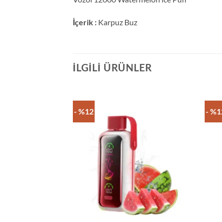
İçerik :
Karpuz Buz
İLGILI ÜRÜNLER
- %12
- %1