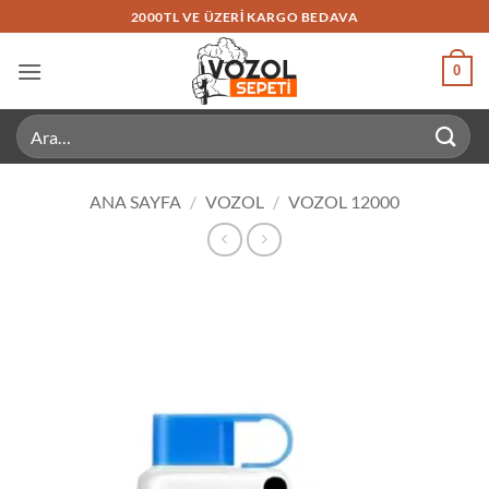
İçeriğe
2000TL VE ÜZERI KARGO BEDAVA
atla
0
Ara:
ANA SAYFA
/
VOZOL
/
VOZOL 12000