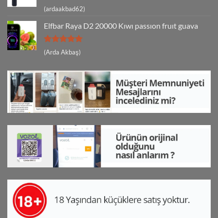
5 üzerinden
(ardaakbad62)
5
oy aldı
Elfbar Raya D2 20000 Kıwı passıon fruıt guava
5 üzerinden
(Arda Akbaş)
5
oy aldı