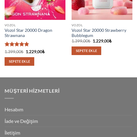
VOZOL
VOZOL
Vozol Star 20000 Dragon
Vozol Star 20000 Strawberry
Strawnana
Bubblegum
Orijinal
Şu
1.399,00
₺
1.229,00
₺
fiyat:
andaki
1.399,00₺.
fiyat:
SEPETE EKLE
5
Orijinal
Şu
1.399,00
₺
1.229,00
₺
1.229,00₺.
fiyat:
andaki
üzerinden
1.399,00₺.
fiyat:
4.75
oy
SEPETE EKLE
1.229,00₺.
aldı
MÜŞTERI HIZMETLERI
Hesabım
İade ve Değişim
İletişim