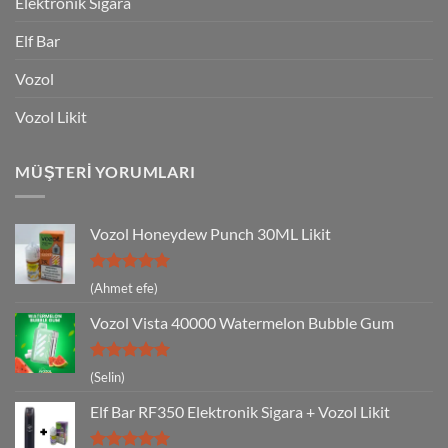
Elektronik Sigara
Elf Bar
Vozol
Vozol Likit
MÜŞTERI YORUMLARI
Vozol Honeydew Punch 30ML Likit
5 üzerinden
(Ahmet efe)
5
oy aldı
Vozol Vista 40000 Watermelon Bubble Gum
5 üzerinden
(Selin)
5
oy aldı
Elf Bar RF350 Elektronik Sigara + Vozol Likit