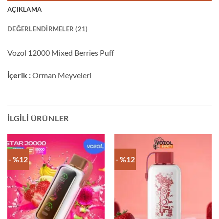
AÇIKLAMA
DEĞERLENDIRMELER (21)
Vozol 12000 Mixed Berries Puff
İçerik :
Orman Meyveleri
İLGILI ÜRÜNLER
- %12
- %12