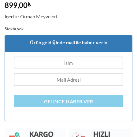
21
müşteri
899,00
₺
puanına
dayanarak
İçerik :
Orman Meyveleri
5 üzerinden
4.86
puan
aldı
Stokta yok
Ürün geldiğinde mail ile haber verin
GELINCE HABER VER