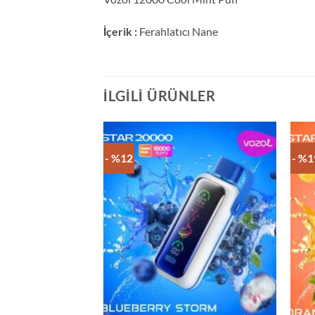
İçerik :
Ferahlatıcı Nane
İLGILI ÜRÜNLER
- %12
- %1