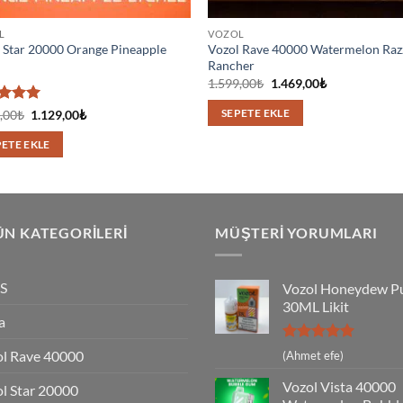
L
VOZOL
 Star 20000 Orange Pineapple
Vozol Rave 40000 Watermelon Raz
e
Rancher
Orijinal
Şu
1.599,00
₺
1.469,00
₺
fiyat:
andaki
1.599,00₺.
fiyat:
erinden
Orijinal
Şu
,00
₺
1.129,00
₺
SEPETE EKLE
1.469,00₺.
fiyat:
andaki
aldı
1.399,00₺.
fiyat:
PETE EKLE
1.129,00₺.
N KATEGORILERI
MÜŞTERI YORUMLARI
S
Vozol Honeydew P
30ML Likit
a
5 üzerinden
l Rave 40000
(Ahmet efe)
5
oy aldı
Vozol Vista 40000
l Star 20000