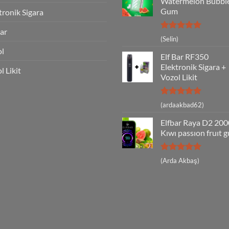
Watermelon Bubbl
Gum
tronik Sigara
Bar
5 üzerinden
(Selin)
5
oy aldı
ol
Elf Bar RF350
Elektronik Sigara +
l Likit
Vozol Likit
5 üzerinden
(ardaakbad62)
5
oy aldı
Elfbar Raya D2 20
Kıwı passıon fruıt 
5 üzerinden
(Arda Akbaş)
5
oy aldı