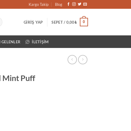
Kargo Takip
Blog
0
GIRIŞ YAP
SEPET /
0,00
₺
N GELENLER
İLETIŞIM
 Mint Puff