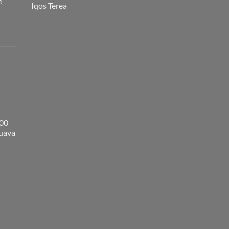
e
Iqos Terea
000
guava