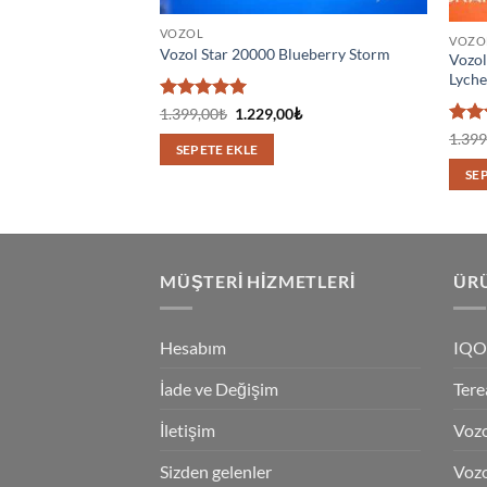
VOZOL
VOZO
Vozol Star 20000 Blueberry Storm
Vozol
Lych
5 üzerinden
Orijinal
Şu
1.399,00
₺
1.229,00
₺
fiyat:
andaki
5
oy aldı
5 üz
1.399
1.399,00₺.
fiyat:
SEPETE EKLE
5
oy 
1.229,00₺.
SE
MÜŞTERI HIZMETLERI
ÜRÜ
Hesabım
IQO
İade ve Değişim
Tere
İletişim
Vozo
Sizden gelenler
Vozo