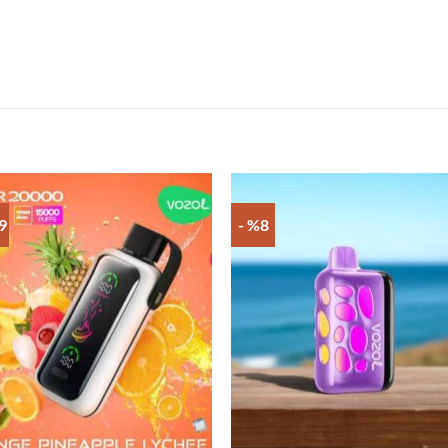
9
- %8