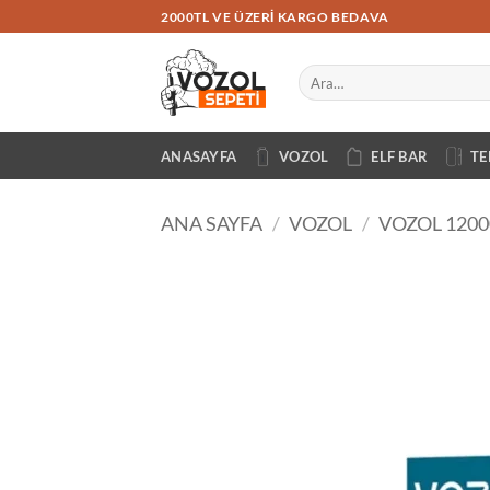
İçeriğe
2000TL VE ÜZERI KARGO BEDAVA
atla
Ara:
ANASAYFA
VOZOL
ELF BAR
TE
ANA SAYFA
/
VOZOL
/
VOZOL 1200