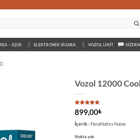
REA – IQOS
ELEKTRONIK SIGARA
VOZOL LIKIT
SIZDE
0
Vozol 12000 Cool
14
müşteri
899,00
₺
puanına
dayanarak
İçerik :
Ferahlatıcı Nane
5 üzerinden
5
puan aldı
Stokta yok