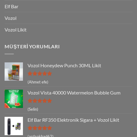
Elf Bar
Vozol
Vozol Likit
MÜŞTERI YORUMLARI
Vozol Honeydew Punch 30ML Likit
5 üzerinden
(Ahmet efe)
5
oy aldı
Vozol Vista 40000 Watermelon Bubble Gum
5 üzerinden
(Selin)
5
oy aldı
Elf Bar RF350 Elektronik Sigara + Vozol Likit
5 üzerinden
(ardaakbad62)