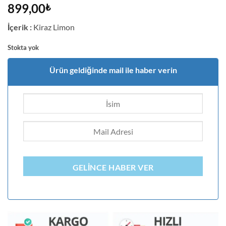
7
müşteri
899,00
₺
puanına
dayanarak
İçerik :
Kiraz Limon
5 üzerinden
5
puan aldı
Stokta yok
Ürün geldiğinde mail ile haber verin
GELINCE HABER VER