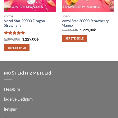
VOZOL
VOZOL
Vozol Star 20000 Dragon
Vozol Star 20000 Strawberry
Strawnana
Mango
Orijinal
Şu
1.399,00
₺
1.229,00
₺
fiyat:
andaki
1.399,00₺.
fiyat:
SEPETE EKLE
5
Orijinal
Şu
1.399,00
₺
1.229,00
₺
1.229,00₺.
fiyat:
andaki
üzerinden
1.399,00₺.
fiyat:
4.75
oy
SEPETE EKLE
1.229,00₺.
aldı
MÜŞTERI HIZMETLERI
Hesabım
İade ve Değişim
İletişim