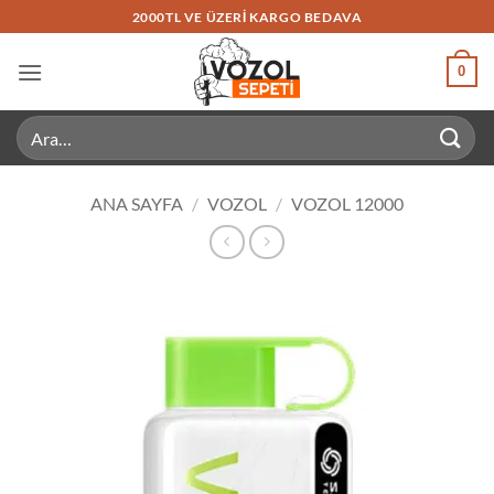
İçeriğe
2000TL VE ÜZERI KARGO BEDAVA
atla
0
Ara:
ANA SAYFA
/
VOZOL
/
VOZOL 12000