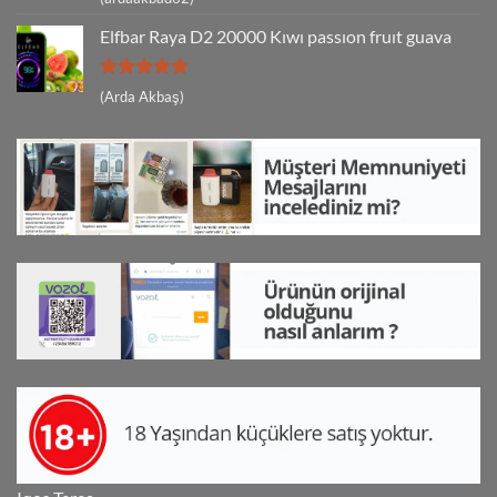
5
oy aldı
Elfbar Raya D2 20000 Kıwı passıon fruıt guava
5 üzerinden
(Arda Akbaş)
5
oy aldı