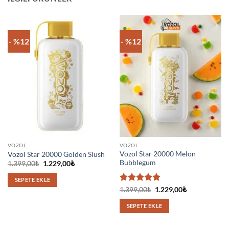
- %12
- %12
VOZOL
VOZOL
Vozol Star 20000 Melon
Vozol Star 20000 Golden Slush
Bubblegum
Orijinal
Şu
1.399,00
₺
1.229,00
₺
fiyat:
andaki
1.399,00₺.
fiyat:
SEPETE EKLE
1.229,00₺.
5 üzerinden
Orijinal
Şu
1.399,00
₺
1.229,00
₺
fiyat:
andaki
5
oy aldı
1.399,00₺.
fiyat:
SEPETE EKLE
1.229,00₺.