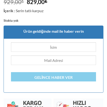
2
müşteri
Orijinal
Şu
929,00
829,00
₺
₺
puanına
fiyat:
andaki
dayanarak
İçerik :
Serin tatlı karpuz
5 üzerinden
929,00₺.
fiyat:
5
puan aldı
829,00₺.
Stokta yok
Ürün geldiğinde mail ile haber verin
GELINCE HABER VER