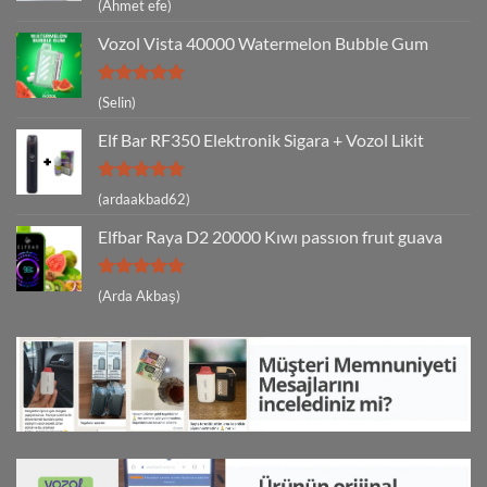
5 üzerinden
(Ahmet efe)
5
oy aldı
Vozol Vista 40000 Watermelon Bubble Gum
5 üzerinden
(Selin)
5
oy aldı
Elf Bar RF350 Elektronik Sigara + Vozol Likit
5 üzerinden
(ardaakbad62)
5
oy aldı
Elfbar Raya D2 20000 Kıwı passıon fruıt guava
5 üzerinden
(Arda Akbaş)
5
oy aldı