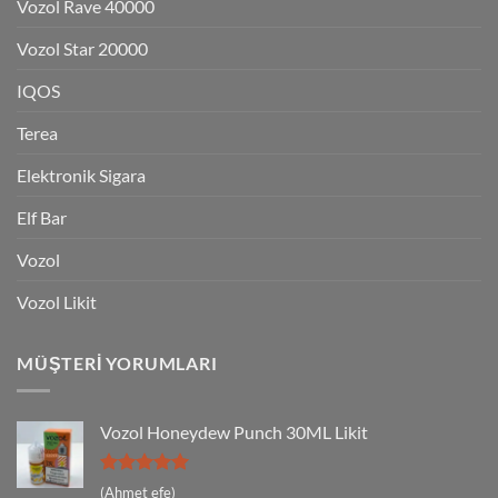
Vozol Rave 40000
Vozol Star 20000
IQOS
Terea
Elektronik Sigara
Elf Bar
Vozol
Vozol Likit
MÜŞTERI YORUMLARI
Vozol Honeydew Punch 30ML Likit
5 üzerinden
(Ahmet efe)