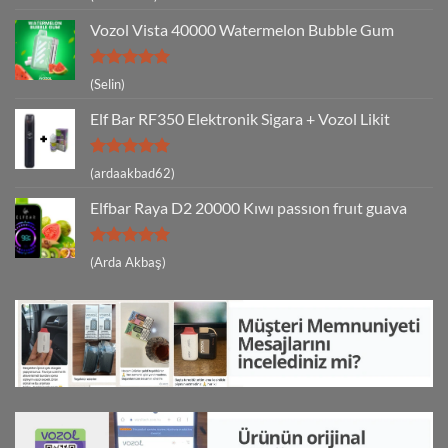
5
oy aldı
Vozol Vista 40000 Watermelon Bubble Gum
5 üzerinden
(Selin)
5
oy aldı
Elf Bar RF350 Elektronik Sigara + Vozol Likit
5 üzerinden
(ardaakbad62)
5
oy aldı
Elfbar Raya D2 20000 Kıwı passıon fruıt guava
5 üzerinden
(Arda Akbaş)
5
oy aldı