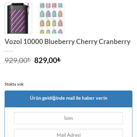
Vozol 10000 Blueberry Cherry Cranberry
Orijinal
Şu
929,00
829,00
₺
₺
fiyat:
andaki
929,00₺.
fiyat:
829,00₺.
Stokta yok
Ürün geldiğinde mail ile haber verin