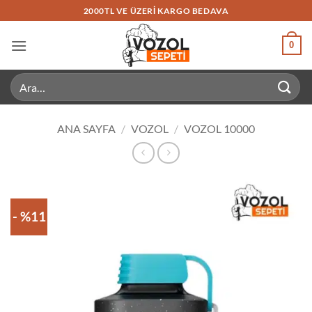
İçeriğe
2000TL VE ÜZERI KARGO BEDAVA
atla
0
Ara:
ANA SAYFA
/
VOZOL
/
VOZOL 10000
- %11