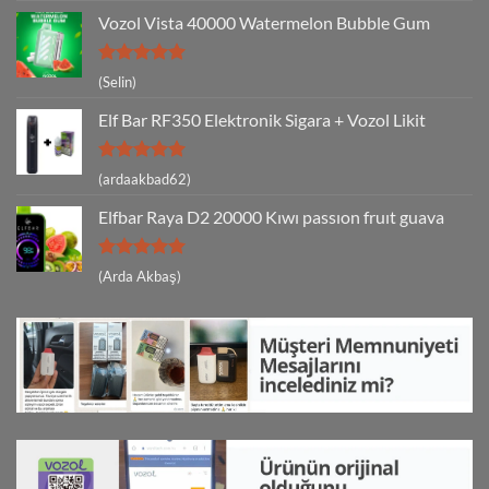
Vozol Vista 40000 Watermelon Bubble Gum
5 üzerinden
(Selin)
5
oy aldı
Elf Bar RF350 Elektronik Sigara + Vozol Likit
5 üzerinden
(ardaakbad62)
5
oy aldı
Elfbar Raya D2 20000 Kıwı passıon fruıt guava
5 üzerinden
(Arda Akbaş)
5
oy aldı