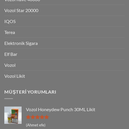
Vozol Star 20000
IQOS
Terea
Elektronik Sigara
Elf Bar
Vozol
Vozol Likit
MÜŞTERI YORUMLARI
Vozol Honeydew Punch 30ML Likit
5 üzerinden
(Ahmet efe)
5
oy aldı