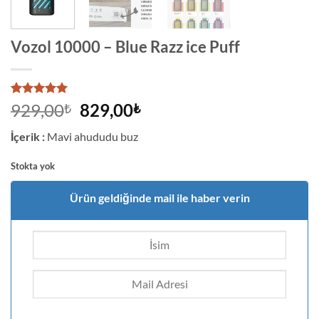
Vozol 10000 – Blue Razz ice Puff
6
müşteri
Orijinal
Şu
929,00
829,00
₺
₺
puanına
fiyat:
andaki
dayanarak
İçerik :
Mavi ahududu buz
5 üzerinden
929,00₺.
fiyat:
5
puan aldı
829,00₺.
Stokta yok
Ürün geldiğinde mail ile haber verin