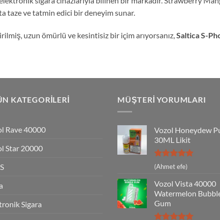
ş elektronik sigara cihazlarıyla bilinen bir markadır. Strawberry M
’ta taze ve tatmin edici bir deneyim sunar.
ilmiş, uzun ömürlü ve kesintisiz bir içim arıyorsanız,
Saltica S-P
N KATEGORILERI
MÜŞTERI YORUMLARI
l Rave 40000
Vozol Honeydew P
30ML Likit
l Star 20000
5 üzerinden
S
(Ahmet efe)
5
oy aldı
Vozol Vista 40000
a
Watermelon Bubbl
Gum
tronik Sigara