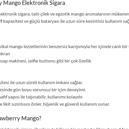
y Mango Elektronik Sigara
tronik sigara, tatlı çilek ve egzotik mango aromalarının mükemme
ff
kapasitesi ve güçlü bataryası ile uzun süre kesintisiz kullanım sağ
opikal mango lezzetlerinin benzersiz karışımıyla her içimde canlı bir 
ekran
p makinesi, selfie buttonu gibi bir çok özellik
tesi ile uzun süreli kullanım imkanı sağlar.
sinde gün boyu sorunsuz bir içim deneyimi.
if yapısı ile taşınabilir, kullanımı kolaydır.
likit sızıntısını önler, hijyenik ve güvenli kullanım sunar.
rawberry Mango?