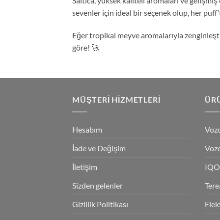
Saltica, yüksek kaliteli aromaları ve gelişmi
sevenler için ideal bir seçenek olup, her puff
Eğer tropikal meyve aromalarıyla zenginleştir
göre! 🚀
MÜŞTERI HIZMETLERI
ÜRÜ
Hesabım
Vozo
İade ve Değişim
Vozo
İletişim
IQO
Sizden gelenler
Tere
Gizlilik Politikası
Elek