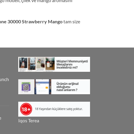
ango modeli, çilek ve mango aromasını
hone 30000 Strawberry Mango
tam size
unch
e
Iqos Terea