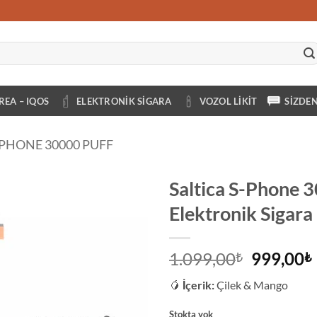
REA – IQOS
ELEKTRONIK SIGARA
VOZOL LIKIT
SIZDE
-PHONE 30000 PUFF
Saltica S-Phone
Elektronik Sigara
Orijinal
1.099,00
999,00
₺
₺
fiyat:
🥭
İçerik:
Çilek & Mango
1.099,00
Stokta yok