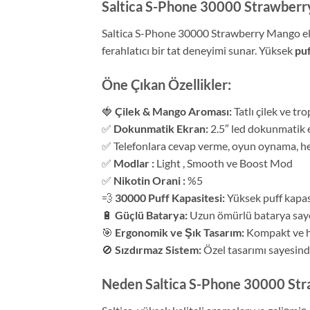
Saltica S-Phone 30000 Strawberr
Saltica S-Phone 30000 Strawberry Mango elek
ferahlatıcı bir tat deneyimi sunar. Yüksek
pu
Öne Çıkan Özellikler:
🍓
Çilek & Mango Aroması:
Tatlı çilek ve tr
✅
Dokunmatik Ekran:
2.5″ led dokunmatik 
✅ Telefonlara cevap verme, oyun oynama, hesa
✅
Modlar :
Light , Smooth ve Boost Mod
✅
Nikotin Orani :
%5
💨
30000 Puff Kapasitesi:
Yüksek puff kapasi
🔋
Güçlü Batarya:
Uzun ömürlü batarya saye
🎯
Ergonomik ve Şık Tasarım:
Kompakt ve haf
🚫
Sızdırmaz Sistem:
Özel tasarımı sayesinde 
Neden Saltica S-Phone 30000 St