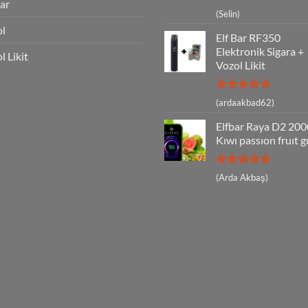
Bar
5 üzerinden
(Selin)
5
oy aldı
ol
Elf Bar RF350
Elektronik Sigara +
l Likit
Vozol Likit
5 üzerinden
(ardaakbad62)
5
oy aldı
Elfbar Raya D2 20
Kıwı passıon fruıt 
5 üzerinden
(Arda Akbaş)
5
oy aldı