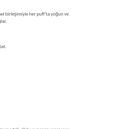
l birleşimiyle her puff’ta yoğun ve
lar.
tat.