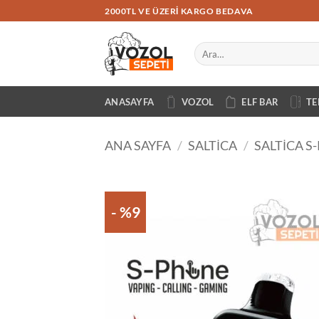
İçeriğe
2000TL VE ÜZERI KARGO BEDAVA
atla
Ara:
ANASAYFA
VOZOL
ELF BAR
TE
ANA SAYFA
/
SALTICA
/
SALTICA S
- %9