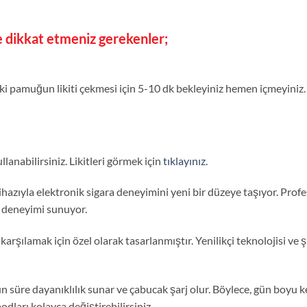
 dikkat etmeniz gerekenler;
eki pamuğun likiti çekmesi için 5-10 dk bekleyiniz hemen içmeyiniz
llanabilirsiniz. Likitleri görmek için
tıklayınız.
hazıyla elektronik sigara deneyimini yeni bir düzeye taşıyor. Profes
im deneyimi sunuyor.
 karşılamak için özel olarak tasarlanmıştır. Yenilikçi teknolojisi ve 
 süre dayanıklılık sunar ve çabucak şarj olur. Böylece, gün boyu kes
podları kolayca değiştirebilirsiniz.