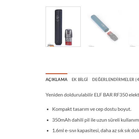
AÇIKLAMA
EK BILGI
DEĞERLENDIRMELER (4
Yeniden doldurulabilir ELF BAR RF350 elektr
Kompakt tasarım ve cep dostu boyut.
350mAh dahili pil ile uzun süreli kullanım
1.6ml e-sıvı kapasitesi, daha az sık sık d