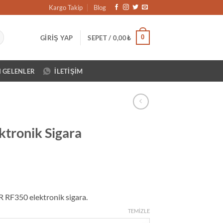
Kargo Takip
Blog
0
GIRIŞ YAP
SEPET /
0,00
₺
N GELENLER
İLETIŞIM
ktronik Sigara
Şu
andaki
R RF350 elektronik sigara.
₺.
fiyat:
959,00₺.
TEMIZLE