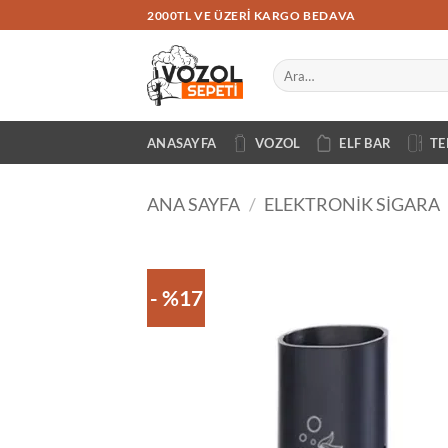
İçeriğe
2000TL VE ÜZERI KARGO BEDAVA
atla
Ara:
ANASAYFA
VOZOL
ELF BAR
TE
ANA SAYFA
/
ELEKTRONIK SIGARA
- %17