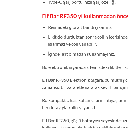
Type-C şarj portu, hızlı şarj özelliği.
Elf Bar RF350 yi kullanmadan önce
Resimdeki gibi alt bandı çıkarınız.
Likit doldurduktan sonra coilin içerisind
ıslanmaz ve coil yanabilir.
İçinde likit olmadan kullanmayınız.
Bu elektronik sigarada sitemizdeki likitleri ku
Elf Bar RF350 Elektronik Sigara, bu müthiş ci
zamansız bir zarafetle sararak keyifli bir iç
Bu kompakt cihaz, kullanıcıların ihtiyaçlarını
her detayıyla kaliteyi yansıtır.
Elf Bar RF350, güçlü bataryası sayesinde uzun
kullanışlı tasarımıyla, hızlı bir şekilde dolan 