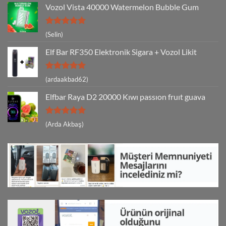
Vozol Vista 40000 Watermelon Bubble Gum
5 üzerinden
(Selin)
5
oy aldı
Elf Bar RF350 Elektronik Sigara + Vozol Likit
5 üzerinden
(ardaakbad62)
5
oy aldı
Elfbar Raya D2 20000 Kıwı passıon fruıt guava
5 üzerinden
(Arda Akbaş)
5
oy aldı