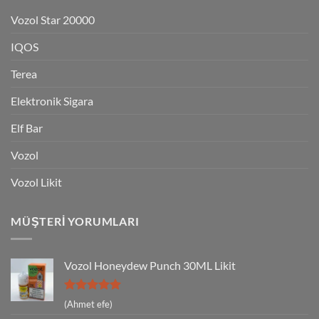
Vozol Star 20000
IQOS
Terea
Elektronik Sigara
Elf Bar
Vozol
Vozol Likit
MÜŞTERI YORUMLARI
Vozol Honeydew Punch 30ML Likit
5 üzerinden
(Ahmet efe)
5
oy aldı