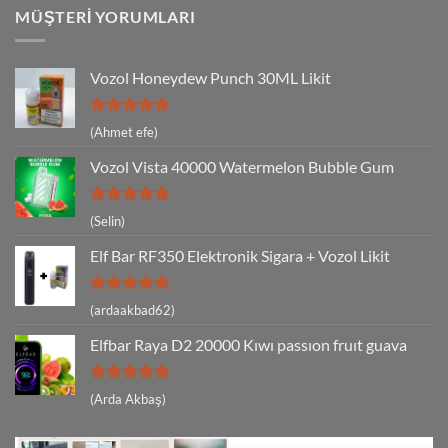
MÜŞTERI YORUMLARI
Vozol Honeydew Punch 30ML Likit
5 üzerinden
(Ahmet efe)
5
oy aldı
Vozol Vista 40000 Watermelon Bubble Gum
5 üzerinden
(Selin)
5
oy aldı
Elf Bar RF350 Elektronik Sigara + Vozol Likit
5 üzerinden
(ardaakbad62)
5
oy aldı
Elfbar Raya D2 20000 Kıwı passıon fruıt guava
5 üzerinden
(Arda Akbaş)
5
oy aldı