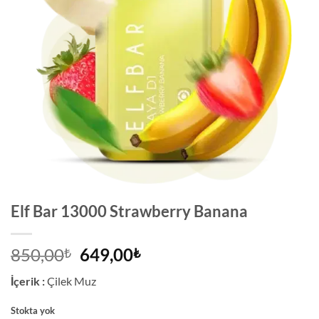
Elf Bar 13000 Strawberry Banana
Orijinal
Şu
850,00
649,00
₺
₺
fiyat:
andaki
İçerik :
Çilek Muz
850,00₺.
fiyat:
649,00₺.
Stokta yok